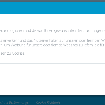
FAQ
Kontakt
Schweiz -
g gestellte Fragen - geordnet nach 
 zu ermöglichen und die von Ihnen gewünschten Dienstleistungen zu
n Datenverkehr und das Nutzerverhalten auf unseren oder fremden
n, um Werbung für unsere oder fremde Websites zu liefern, die für 
Wie kann ich meine Kreditkartennummer ändern?
isen zu Cookies.
ktieren Sie uns
0800 2040999
irconditioning Germany GmbH
customercare@daikin.de
merstrasse 2 82008
hing
schutz-Bestimmungen
Cookie-Richtlinie