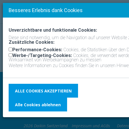
Besseres Erlebnis dank Cookies
Unverzichtbare und funktionale Cookies:
Häufi
KATEGORIEN
Diese sind notwendig, um die Navigation auf unserer Website
Zusätzliche Cookies:
Über Stand By Me
Performance-Cookies:
Cookies, die Statistiken über de
Werbe-/Targeting-Cookies:
Cookies, die verwendet werde
Wirksamkeit von Werbekampagnen zu messen
Weitere Informationen zu Cookies finden Sie in unseren Hinwe
Konta
SCHWEIZ
ALLE COOKIES AKZEPTIEREN
Daikin A
Wählen Sie Land und Sprache
Inselkam
Alle Cookies ablehnen
Unterhac
2026 Daikin Switzerland
Impressum und AGBs
Daten