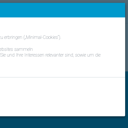
 Deutsch
Daikin Kunde?
Anmelden
Kategorien
 erbringen („Minimal-Cookies“).
 Websites sammeln
Sie und Ihre Interessen relevanter sind, sowie um die
Nach oben